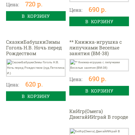
720 р.
Цена:
690 р.
Цена:
В КОРЗИНУ
В КОРЗИНУ
СказкиБабушкиЗимы
** Книжка-игрушка с
Гоголь Н.В. Ночь перед
липучками Веселые
Рождеством
занятия (BM-38)
(худ.Петелина И.)
690 р.
Цена:
620 р.
Цена:
В КОРЗИНУ
В КОРЗИНУ
КнИгр(Омега)
ДвигайИИграй В городе