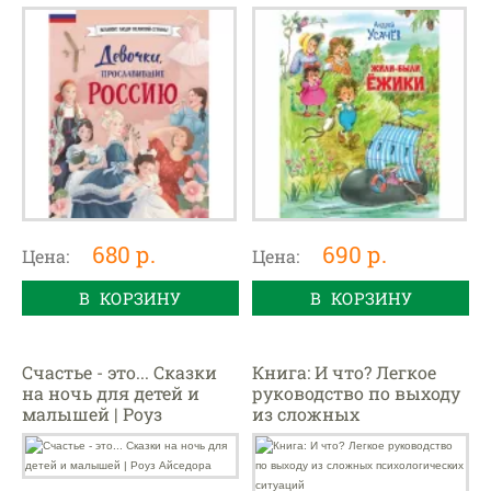
Россию (Артемова
Н.,Артемова О.)
680 р.
690 р.
Цена:
Цена:
В КОРЗИНУ
В КОРЗИНУ
Счастье - это... Сказки
Книга: И что? Легкое
на ночь для детей и
руководство по выходу
малышей | Роуз
из сложных
Айседора
психологических
ситуаций