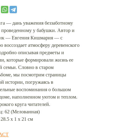
ига — дань уважения беззаботному
, проведенному у бабушки. Автор и
ик — Евгения Кишмария — с
ю воссоздает атмосферу деревенского
подробно описывая предметы и
ии, которые формировали жизнь ее
 семьи. Словно в старом
ьбоме, мы посмотрим страницы
й истории, погружаясь в
тельные воспоминания о большом
 доме, наполненном уютом и теплом.
окого круга читателей.
ц: 62 (Мелованная)
 28.5 х 1 х 21 см
АСТ