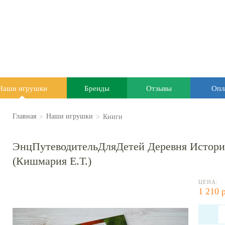
Наши игрушки
Бренды
Отзывы
Опл
>
>
Книги
Главная
Наши игрушки
ЭнцПутеводительДляДетей Деревня История
(Кишмария Е.Т.)
ЦЕНА:
1 210 р