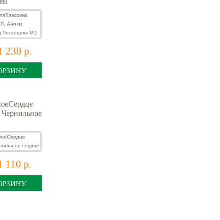
еи
нцева М.)
1 230 р.
ОРЗИНУ
ноеСердце
 Чернильное
1 110 р.
ОРЗИНУ