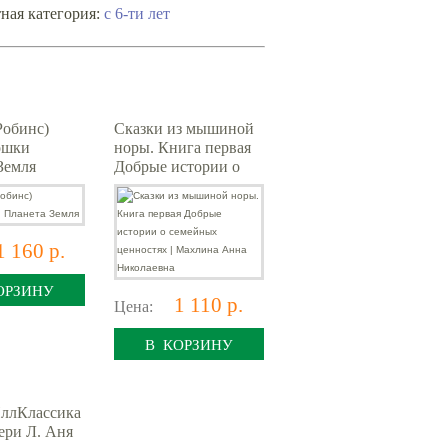
с 6-ти лет
ная категория:
Робинс)
Сказки из мышиной
ошки
норы. Книга первая
Земля
Добрые истории о
семейных ценностях |
Махлина Анна
Николаевна
1 160 р.
ОРЗИНУ
1 110 р.
Цена:
В КОРЗИНУ
ллКлассика
ри Л. Аня