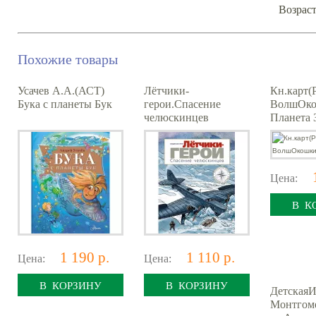
Возраст
Похожие товары
Усачев А.А.(АСТ)
Лётчики-
Кн.карт(
Бука с планеты Бук
герои.Спасение
ВолшОк
челюскинцев
Планета 
Цена:
В К
1 190 р.
1 110 р.
Цена:
Цена:
В КОРЗИНУ
В КОРЗИНУ
ДетскаяИ
Монтгоме