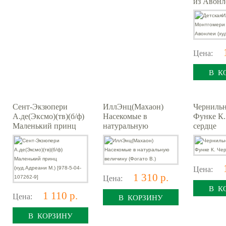
из Авонл
(худ.Ряза
Цена:
В К
Сент-Экзюпери
ИллЭнц(Махаон)
Черниль
А.де(Эксмо)(тв)(б/ф)
Насекомые в
Функе К.
Маленький принц
натуральную
сердце
(худ.Адреани М.)
величину (Фогато В.)
[978-5-04-107262-9]
Цена:
1 310 р.
Цена:
В К
1 110 р.
Цена:
В КОРЗИНУ
В КОРЗИНУ