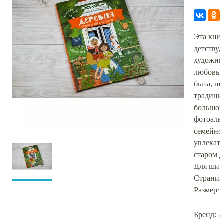
Эта кн
детству
художн
любовь
быта, 
традиц
большой
фотоал
семейно
увлека
старом
Для шир
Страни
Размер:
Бренд: