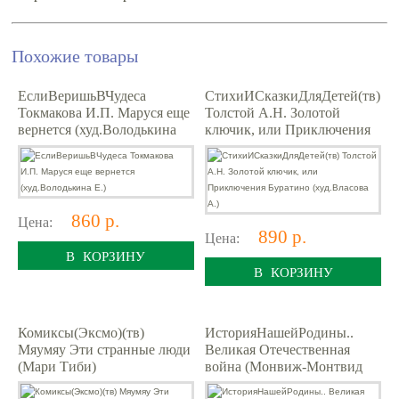
Похожие товары
ЕслиВеришьВЧудеса
СтихиИСказкиДляДетей(тв)
Токмакова И.П. Маруся еще
Толстой А.Н. Золотой
вернется (худ.Володькина
ключик, или Приключения
Е.)
Буратино (худ.Власова А.)
860 р.
Цена:
890 р.
Цена:
В КОРЗИНУ
В КОРЗИНУ
Комиксы(Эксмо)(тв)
ИсторияНашейРодины..
Мяумяу Эти странные люди
Великая Отечественная
(Мари Тиби)
война (Монвиж-Монтвид
А.И.)