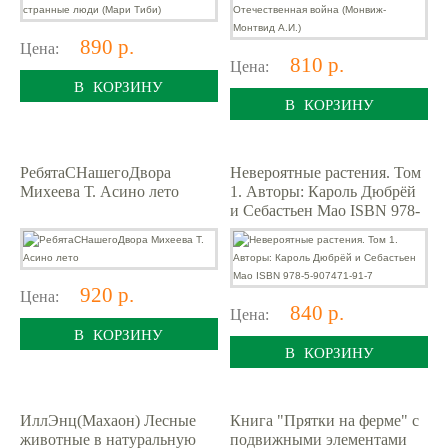
890 р.
Цена:
810 р.
Цена:
В КОРЗИНУ
В КОРЗИНУ
РебятаСНашегоДвора
Невероятные растения. Том
Михеева Т. Асино лето
1. Авторы: Кароль Дюбрёй
и Себастьен Мао ISBN 978-
5-907471-91-7
920 р.
Цена:
840 р.
Цена:
В КОРЗИНУ
В КОРЗИНУ
ИллЭнц(Махаон) Лесные
Книга "Прятки на ферме" с
животные в натуральную
подвижными элементами