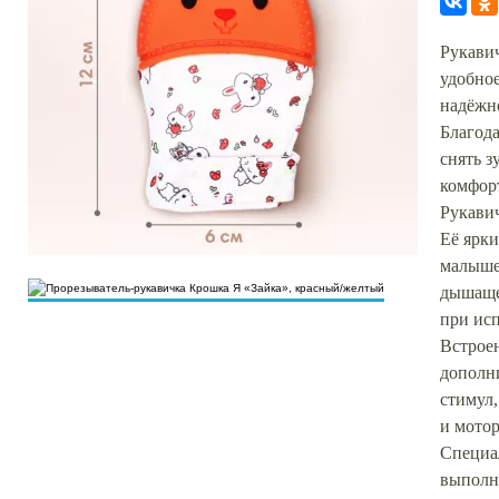
Рукави
удобное
надёжно
Благода
снять з
комфор
Рукавич
Её ярк
малышей
дышаще
при ис
Встрое
дополн
стимул,
и мото
Специа
выполн