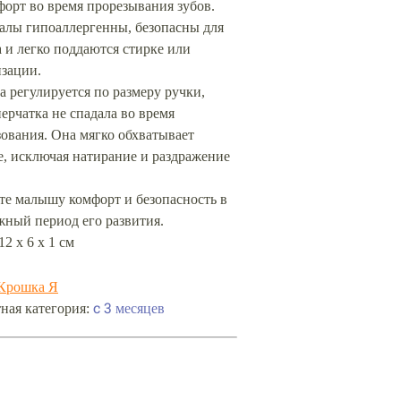
орт во время прорезывания зубов.
алы гипоаллергенны, безопасны для
 и легко поддаются стирке или
изации.
 регулируется по размеру ручки,
ерчатка не спадала во время
ования. Она мягко обхватывает
е, исключая натирание и раздражение
те малышу комфорт и безопасность в
жный период его развития.
12 х 6 х 1 см
Крошка Я
ная категория:
c 3 месяцев