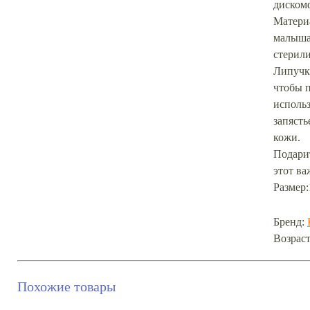
дискомф
Матери
малыша
стерил
Липучка
чтобы п
использ
запясть
кожи.
Подари
этот ва
Размер:
Бренд:
Возраст
Похожие товары