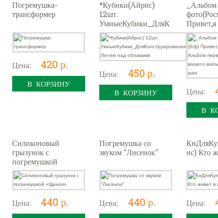
Погремушка-
*Кубики(Айрис)
_Альбом 
трансформер
12шт.
фото(Рос
УмныеКубики_ДляК
Привет,я
онструирования
Альбом п
Летим над облаками
жизни ва
малыша [
шап
420 р.
Цена:
450 р.
Цена:
В КОРЗИНУ
Цена:
В КОРЗИНУ
В К
Силиконовый
Погремушка со
КнДляКу
грызунок с
звуком "Лисенок"
нс) Кто ж
погремушкой
«Щенок»
440 р.
440 р.
Цена:
Цена:
Цена: