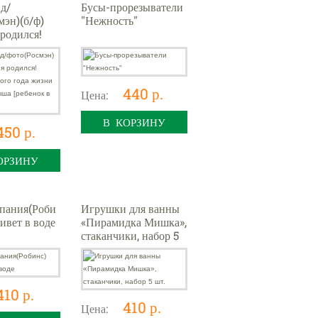
д/
Бусы-прорезыватели
мэн)(б/ф)
"Нежность"
 родился!
ервого года
шего
ребенок в
440 р.
Цена:
В КОРЗИНУ
450 р.
ОРЗИНУ
пания(Роби
Игрушки для ванны
ивет в воде
«Пирамидка Мишка»,
стаканчики, набор 5
шт.
410 р.
410 р.
Цена: