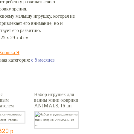
ют ребенку развивать свою
ровку зрения.
 своему малышу игрушку, которая не
привлекает его внимание, но и
твует его развитию.
 25 х 29 х 4 см
Крошка Я
с 6 месяцев
ная категория:
 с
Набор игрушек для
овым
ванны мини-коврики
ателем
ANIMALS, 15 шт
820 р.