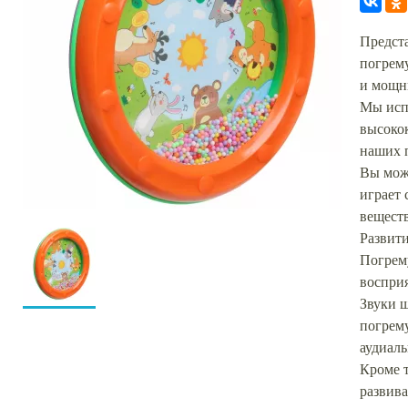
Предст
погрему
и мощн
Мы исп
высоко
наших 
Вы мож
играет 
веществ
Развити
Погрем
восприя
Звуки ш
погрему
аудиал
Кроме т
развива