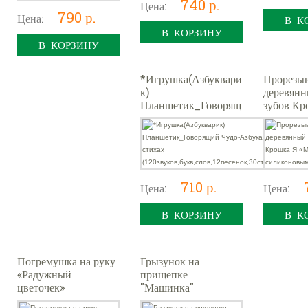
740 р.
Цена:
790 р.
Цена:
В К
В КОРЗИНУ
В КОРЗИНУ
*Игрушка(Азбуквари
Прорезыв
к)
деревянн
Планшетик_Говорящ
зубов Кр
ий Чудо-Азбука в
«Мишка»,
стихах
силикон
(120звуков,букв,слов,
элемента
12песенок,30стихо
710 р.
Цена:
Цена:
В КОРЗИНУ
В К
Погремушка на руку
Грызунок на
«Радужный
прищепке
цветочек»
"Машинка"