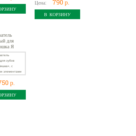
790 р.
Цена:
ОРЗИНУ
В КОРЗИНУ
атель
ый для
ошка Я
 с
овыми
ми
750 р.
ОРЗИНУ