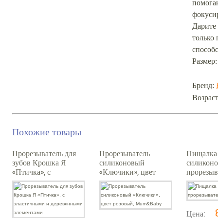
помога
фокуси
Дарите
только 
способс
Размер:
Бренд:
Возраст
Похожие товары
Прорезыватель для
Прорезыватель
Пищалка
зубов Крошка Я
силиконовый
силикон
«Птичка», с
«Ключики», цвет
прорезыв
эластичными и
розовый,
"Утенок"
деревянными
Mum&Baby
элементами
Цена: