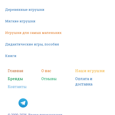
Деревянные игрушки
Мягкие игрушки
Игрушки для самых маленьких
Дидактические игры, пособия
Книги
Машинки
Главная
О нас
Наши игрушки
Бренды
Отзывы
Оплата и
Фигурки
доставка
Контакты
Научные опыты
Наборы для творчества
Пазлы
© 2009-2026, Вверх тормашками