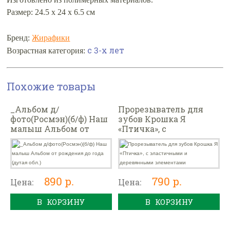
Размер: 24.5 х 24 х 6.5 см
Бренд:
Жирафики
с 3-х лет
Возрастная категория:
Похожие товары
_Альбом д/
Прорезыватель для
фото(Росмэн)(б/ф) Наш
зубов Крошка Я
малыш Альбом от
«Птичка», с
рождения до года
эластичными и
(дутая обл.)
деревянными
элементами
890 р.
790 р.
Цена:
Цена:
В КОРЗИНУ
В КОРЗИНУ