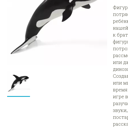
Фигур
потря
ребён
нашей
к бра
фигур
потрог
рассм
или д
диноз
Созда
или м
время
игре 
разуч
звуки
поста
расск