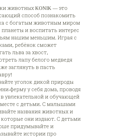
ки животных KONIK — это
сающий способ познакомить
ка с богатым животным миром
 планеты и воспитать интерес
тьям нашим меньшим. Играя с
ками, ребёнок сможет
ать льва за хвост,
отреть лапу белого медведя
аже заглянуть в пасть
авру!
вайте уголок дикой природы
ини-ферму у себя дома, проводя
 в увлекательной и обучающей
вместе с детьми. С малышами
ивайте названия животных и
, которые они издают. С детьми
рше придумывайте и
азывайте истории про