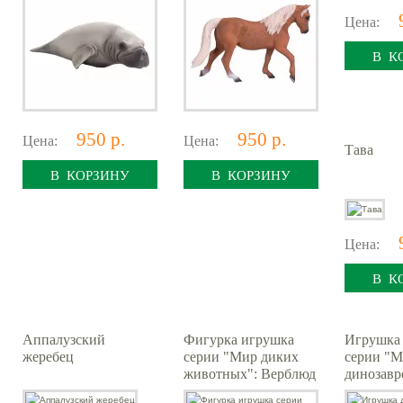
Цена:
В К
950 р.
950 р.
Цена:
Цена:
Тава
В КОРЗИНУ
В КОРЗИНУ
Цена:
В К
Аппалузский
Фигурка игрушка
Игрушка 
жеребец
серии "Мир диких
серии "
животных": Верблюд
динозавр
(Основная)
Фигурка