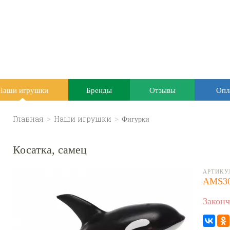
Наши игрушки
Бренды
Отзывы
Опл
Главная
>
Наши игрушки
>
Фигурки
Косатка, самец
АРТИКУ
AMS3
Законч