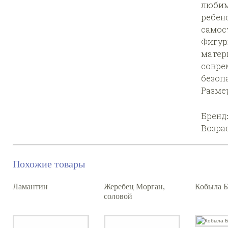
любим
ребён
самос
Фигур
матер
совре
безоп
Размер:
Бренд
Возра
Похожие товары
Ламантин
Жеребец Морган,
Кобыла 
соловой