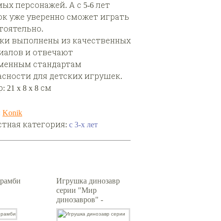
ых персонажей. А с 5-6 лет
ок уже уверенно сможет играть
тоятельно.
ки выполнены из качественных
иалов и отвечают
менным стандартам
асности для детских игрушек.
 21 x 8 x 8 см
:
Konik
стная категория:
с 3-х лет
Брамби
Игрушка динозавр
серии "Мир
динозавров" -
Фигурка Стиракозавр
(Основная)