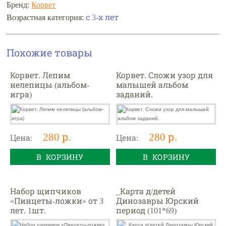
Бренд:
Корвет
с 3-х лет
Возрастная категория:
Похожие товары
Корвет. Лепим
Корвет. Сложи узор для
нелепицы (альбом-
малышей альбом
игра)
заданий.
280 р.
280 р.
Цена:
Цена:
В КОРЗИНУ
В КОРЗИНУ
Набор щипчиков
_Карта д/детей
«Пинцеты-ложки» от 3
Динозавры Юрский
лет. 1шт.
период (101*69)
(ламинир.)