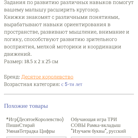
Задания по развитию различных навыков помогут
вашему малышу расширить кругозор.
Книжки знакомят с различными понятиями,
вырабатывают навыки ориентирования в
пространстве, развивают мышление, внимание и
логику, способствуют развитию зрительного
восприятия, мелкой моторики и координации
движений.
Размер: 18.5 х 2 х 25 см
Бренд:
Десятое королевство
Возрастная категория:
с 5-ти лет
Похожие товары
*Игр(ДесятоеКоролевство)
Обучающая игра ТРИ
ПишиСтирай
СОВЫ Рамка-вкладыш
УмнаяТетрадка Цифры
"Изучаем буквы", русский
Учимся считать (05216)
алфавит, дерево, яркие цвета