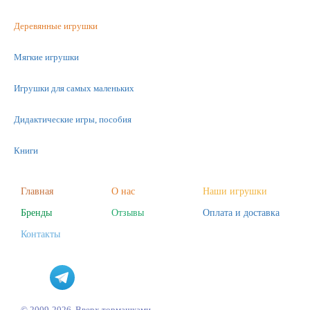
Деревянные игрушки
Мягкие игрушки
Игрушки для самых маленьких
Дидактические игры, пособия
Книги
Машинки
Главная
О нас
Наши игрушки
Бренды
Отзывы
Оплата и доставка
Фигурки
Контакты
Научные опыты
Наборы для творчества
Пазлы
© 2009-2026, Вверх тормашками