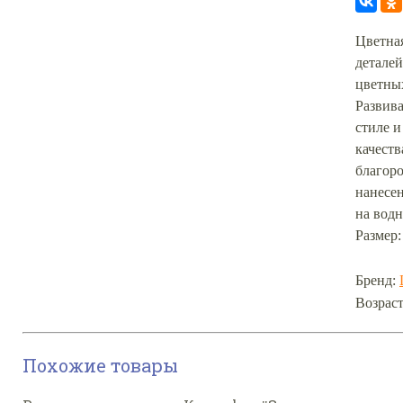
Цветная
деталей
цветны
Развив
стиле и
качеств
благор
нанесен
на водн
Размер:
Бренд:
Возраст
Похожие товары