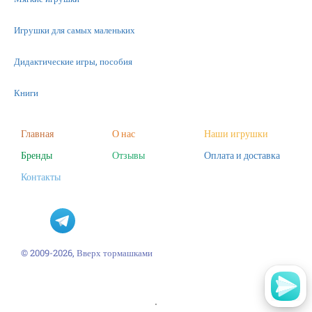
Игрушки для самых маленьких
Дидактические игры, пособия
Книги
Машинки
Главная
О нас
Наши игрушки
Бренды
Отзывы
Оплата и доставка
Фигурки
Контакты
Научные опыты
Наборы для творчества
Пазлы
© 2009-2026, Вверх тормашками
'