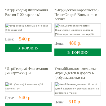
*Игр(Геодом) Флагомания
*Игр(ДесятоеКоролевство)
Россия [100 карточек]
ПишиСтирай Внимание и
логика
[36многораз.карточек+марк
ер] 3+
540 р.
Цена:
480 р.
Цена:
В КОРЗИНУ
В КОРЗИНУ
*Игр(Геодом) Флагомания
УмныйБлокнот_комплект
[54 карточки] 6+
Игры д/детей в дорогу 6+
[ребусы,задачки на
внимание,отличия]
540 р.
Цена:
510 р.
Цена: