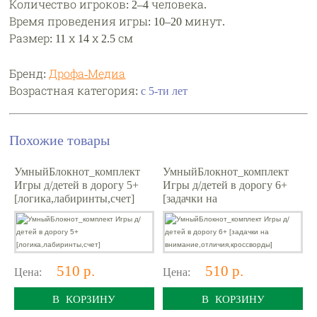
Количество игроков: 2–4 человека.
Время проведения игры: 10–20 минут.
Размер: 11 х 14 х 2.5 см
Бренд:
Дрофа-Медиа
Возрастная категория:
с 5-ти лет
Похожие товары
УмныйБлокнот_комплект
УмныйБлокнот_комплект
Игры д/детей в дорогу 5+
Игры д/детей в дорогу 6+
[логика,лабиринты,счет]
[задачки на
внимание,отличия,кроссвор
ды]
510 р.
510 р.
Цена:
Цена:
В КОРЗИНУ
В КОРЗИНУ