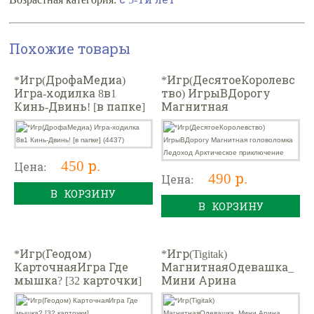
Похожие товары
*Игр(ДрофаМедиа)
*Игр(ДесятоеКоролевс
Игра-ходилка 8в1
тво) ИгрыВДорогу
Кинь-Двинь! [в папке]
Магнитная
(4437)
головоломка Ледоход
Арктическое
приключение
450 р.
Цена:
490 р.
Цена:
В КОРЗИНУ
В КОРЗИНУ
*Игр(Геодом)
*Игр(Tigitak)
КарточнаяИгра Где
МагнитнаяОдевашка_
мышка? [32 карточки]
Мини Арина
[1кукла,28магнит.одеж
ек] (TG05-005)