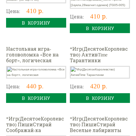
410 р.
Цена:
410 р.
Цена:
В КОРЗИНУ
В КОРЗИНУ
Настольная игра-
*Игр(ДесятоеКоролевс
головоломка «Все на
тво) АктивTime
борт», логическая
Тарантинки
440 р.
420 р.
Цена:
Цена:
В КОРЗИНУ
В КОРЗИНУ
*Игр(ДесятоеКоролевс
*Игр(ДесятоеКоролевс
тво) ПишиСтирай
тво) ПишиСтирай
Соображай-ка
Веселые лабиринты
[36многораз.карточек+
[36многораз.карточек+