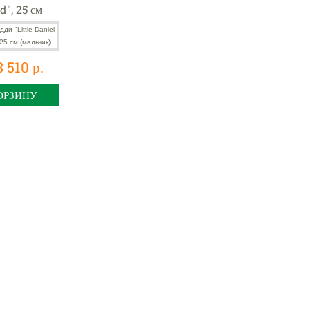
d", 25 см
)
3 510 р.
ОРЗИНУ