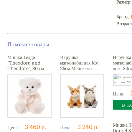
Размер:
Бренд:
Возраст
Похожие товары
Мишка Тедди
Игрушка
Игрушка
"Theodora and
мягконабивная Кот
мягконаб
Theodore", 30 см
25см Мейн-кун
леж. 30см
(мальчик Theodore)
Цена:
В К
Мишка Те
3 460 р.
3 240 р.
Цена:
Цена:
Daniel &