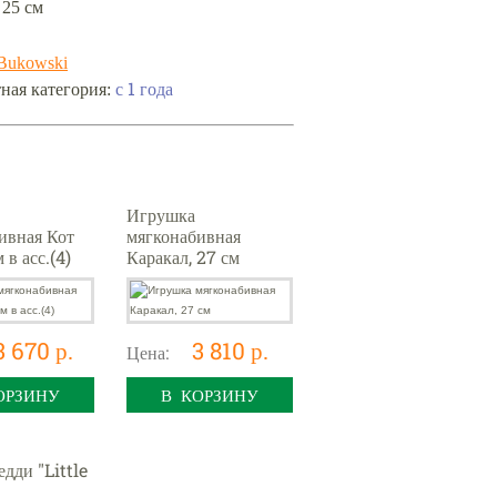
 25 см
Bukowski
ная категория:
с 1 года
Игрушка
ивная Кот
мягконабивная
 в асс.(4)
Каракал, 27 см
3 670 р.
3 810 р.
Цена:
ОРЗИНУ
В КОРЗИНУ
дди "Little