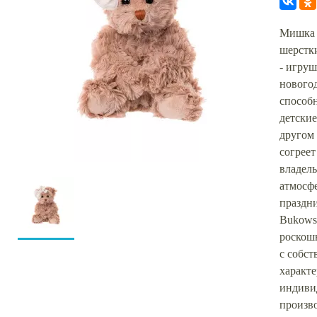
Мишка 
шерстк
- игру
новогод
способн
детски
другом 
согреет
владель
атмосфе
праздн
Bukowsk
роскошн
с собс
характ
индиви
произв