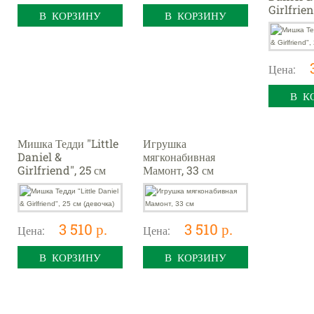
Girlfrien
В КОРЗИНУ
В КОРЗИНУ
(мальчик
Цена:
В К
Мишка Тедди "Little
Игрушка
Daniel &
мягконабивная
Girlfriend", 25 см
Мамонт, 33 см
(девочка)
3 510 р.
3 510 р.
Цена:
Цена:
В КОРЗИНУ
В КОРЗИНУ