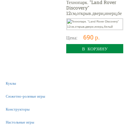
Технопарк. "Land Rover
Discovery"
12см,открыв.двери,инерц,бе
лый
690 р.
Цена:
В КОРЗИНУ
Куклы
Сюжетно-ролевые игры
Конструкторы
Настольные игры