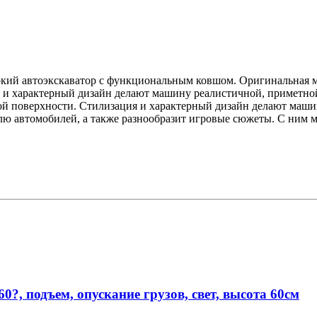
ркий автоэкскаватор с функциональным ковшом. Оригинальная 
а и характерный дизайн делают машину реалистичной, приметн
ной поверхности. Стилизация и характерный дизайн делают маши
ю автомобилей, а также разнообразит игровые сюжеты. С ним м
?, подъем, опускание грузов, свет, высота 60см