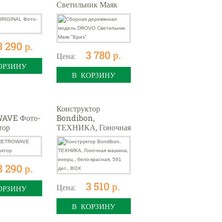
Светильник Маяк
"Бриз"
3 290 р.
3 780 р.
Цена:
ОРЗИНУ
В КОРЗИНУ
Конструктор
AVE Фото-
Bondibon,
тор
ТЕХНИКА, Гоночная
машина, инерц.,
бело-красная, 591
дет., BOX
3 290 р.
3 510 р.
Цена:
ОРЗИНУ
В КОРЗИНУ