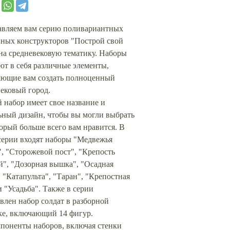
авляем вам серию поливариантных
нных конструкторов "Построй свой
на средневековую тематику. Наборы
т в себя различные элементы,
яющие вам создать полноценный
ековый город.
 набор имеет свое название и
ьный дизайн, чтобы вы могли выбрать
торый больше всего вам нравится. В
серии входят наборы "Медвежья
", "Сторожевой пост", "Крепость
й", "Дозорная вышка", "Осадная
 "Катапульта", "Таран", "Крепостная
и "Усадьба". Также в серии
влен набор солдат в разборной
ке, включающий 14 фигур.
мпоненты наборов, включая стенки