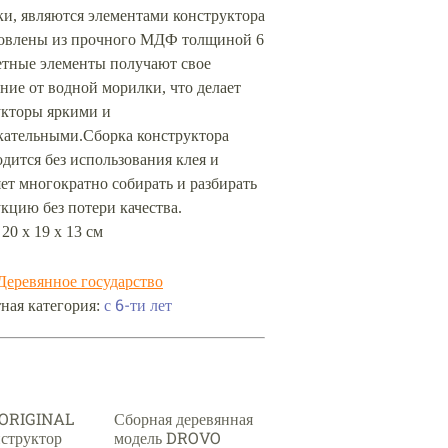
и, являются элементами конструктора
товлены из прочного МДФ толщиной 6
етные элементы получают свое
ие от водной морилки, что делает
укторы яркими и
кательными.Сборка конструктора
дится без использования клея и
ет многократно собирать и разбирать
кцию без потери качества.
 20 х 19 х 13 см
Деревянное государство
ная категория:
с 6-ти лет
 ORIGINAL
Сборная деревянная
структор
модель DROVO