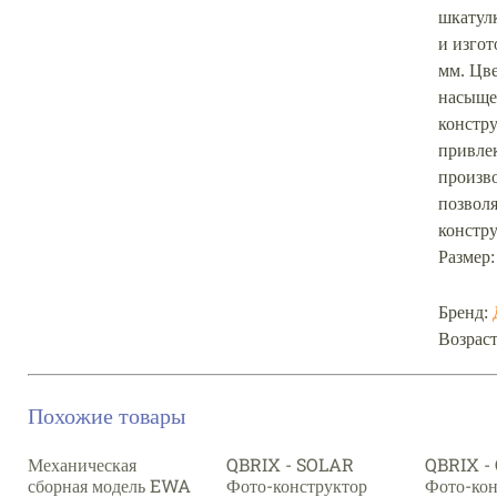
шкатулк
и изго
мм. Цв
насыщен
констр
привле
произво
позволя
констру
Размер:
Бренд:
Возраст
Похожие товары
Механическая
QBRIX - SOLAR
QBRIX -
сборная модель EWA
Фото-конструктор
Фото-кон