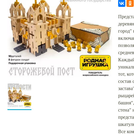
Предст
деревя
город" 
включаю
позвол
среднев
Каждый
уникал
тот, ко
состав 
застава
рыцаре
башня",
стена" 
предста
шкатул
Все ко