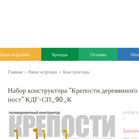
Наши игрушки
Бренды
Отзывы
Опл
Главная
>
Наши игрушки
>
Конструкторы
Набор конструктора "Крепости деревянного 
пост" КДГ-СП_90_К
АРТИКУ
-
Законч