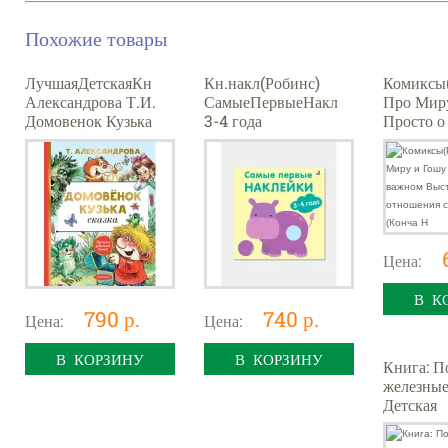
Похожие товары
ЛучшаяДетскаяКн
Кн.накл(Робинс)
Комиксы(
Александрова Т.И.
СамыеПервыеНакл
Про Мир
Домовенок Кузька
3-4 года
Просто о
Выстраив
отношени
близкими
Цена:
В К
790 р.
740 р.
Цена:
Цена:
В КОРЗИНУ
В КОРЗИНУ
Книга: П
железные
Детская
энцикло
(Чевости