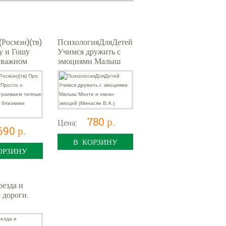
Росмэн)(тв)
ПсихологияДляДетей
у и Гошу
Учимся дружить с
 важном
эмоциями Малыш
аем теплые
Монте и океан
я с
эмоций (Минасян
 (Конча Н
В.А.)
780 р.
Цена:
690 р.
В КОРЗИНУ
ОРЗИНУ
оезда и
 дороги.
педия
к)