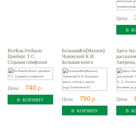
Цена:
В К
ВотКакЭтоБыло
БольшаяКн(Махаон)
Здесь был
Цинберг Т.С.
Чуковский К.И.
рассказов
Седьмая симфония
Большая книга
Аверина,
стихов и сказок
Антонова
(худ.Олейников И.)
Беляева [и
Н.
740 р.
Цена:
790 р.
Цена:
Цена:
В КОРЗИНУ
В КОРЗИНУ
В К