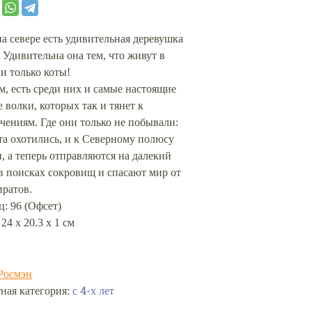
на севере есть удивительная деревушка
 Удивительна она тем, что живут в
и только коты!
, есть среди них и самые настоящие
 волки, которых так и тянет к
ениям. Где они только не побывали:
та охотились, и к Северному полюсу
, а теперь отправляются на далекий
в поисках сокровищ и спасают мир от
иратов.
: 96 (Офсет)
 24 х 20.3 х 1 см
Росмэн
ная категория:
с 4-х лет