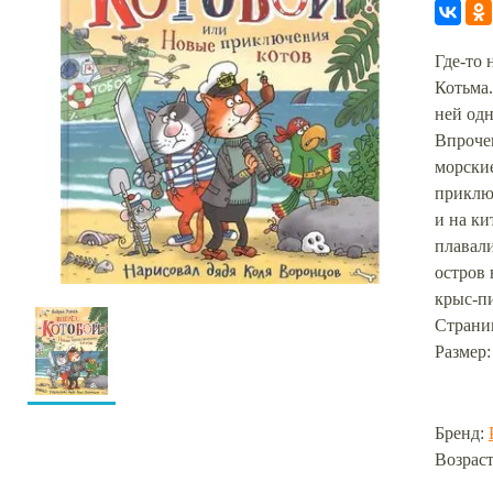
Где-то 
Котьма.
ней одн
Впрочем
морские
приключ
и на ки
плавали
остров 
крыс-п
Страниц
Размер:
Бренд:
Возраст