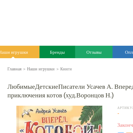
Наши игрушки
Бренды
Отзывы
Опл
Главная
>
Наши игрушки
>
Книги
ЛюбимыеДетскиеПисатели Усачев А. Вперед
приключения котов (худ.Воронцов Н.)
АРТИКУ
-
Законч