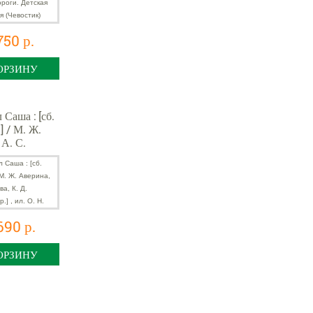
750 р.
ОРЗИНУ
 Саша : [сб.
] / М. Ж.
 А. С.
, К. Д.
 др.] , ил. О.
690 р.
ОРЗИНУ