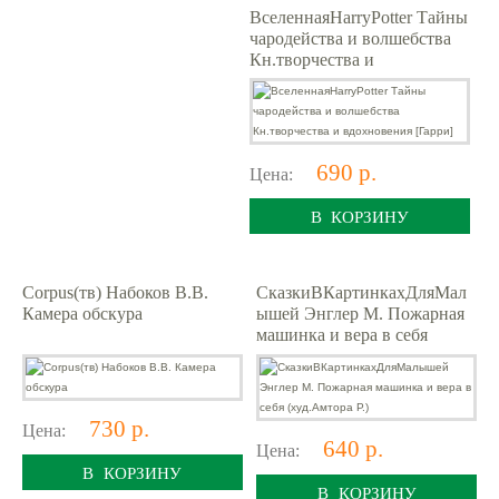
ВселеннаяHarryPotter Тайны
чародейства и волшебства
Кн.творчества и
вдохновения [Гарри]
690 р.
Цена:
В КОРЗИНУ
Corpus(тв) Набоков В.В.
СказкиВКартинкахДляМал
Камера обскура
ышей Энглер М. Пожарная
машинка и вера в себя
(худ.Амтора Р.)
730 р.
Цена:
640 р.
Цена:
В КОРЗИНУ
В КОРЗИНУ