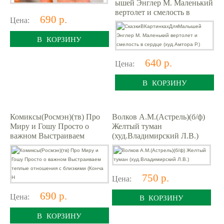
ышей Энглер М. Маленький
вертолет и смелость в
690 р.
Цена:
сердце (худ.Амтора Р.)
В КОРЗИНУ
640 р.
Цена:
В КОРЗИНУ
Комиксы(Росмэн)(тв) Про
Волков А.М.(Астрель)(б/ф)
Миру и Гошу Просто о
Желтый туман
важном Выстраиваем
(худ.Владимирский Л.В.)
теплые отношения с
близкими (Конча Н
750 р.
Цена:
690 р.
Цена:
В КОРЗИНУ
В КОРЗИНУ