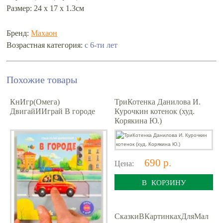
Размер: 24 x 17 x 1.3см
Бренд:
Махаон
Возрастная категория:
с 6-ти лет
Похожие товары
КнИгр(Омега)
ТриКотенка Данилова И.
ДвигайИИграй В городе
Курочкин котенок (худ.
Корякина Ю.)
690 р.
Цена:
В КОРЗИНУ
СказкиВКартинкахДляМал