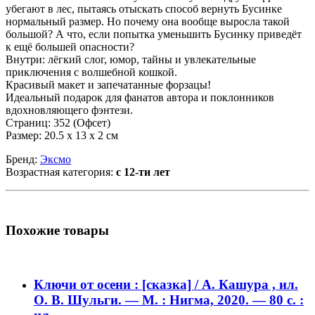
убегают в лес, пытаясь отыскать способ вернуть Бусинке
нормальный размер. Но почему она вообще выросла такой
большой? А что, если попытка уменьшить Бусинку приведёт
к ещё большей опасности?
Внутри: лёгкий слог, юмор, тайны и увлекательные
приключения с волшебной кошкой.
Красивый макет и запечатанные форзацы!
Идеальный подарок для фанатов автора и поклонников
вдохновляющего фэнтези.
Страниц: 352 (Офсет)
Размер: 20.5 х 13 х 2 см
Бренд:
Эксмо
Возрастная категория:
с 12-ти лет
Похожие товары
Ключи от осени : [сказка] / А. Кашура , ил.
О. В. Шульги. — М. : Нигма, 2020. — 80 с. :