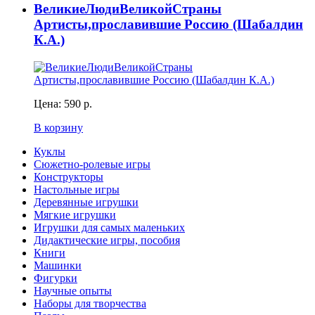
ВеликиеЛюдиВеликойСтраны
Артисты,прославившие Россию (Шабалдин
К.А.)
Цена:
590 р.
В корзину
Куклы
Сюжетно-ролевые игры
Конструкторы
Настольные игры
Деревянные игрушки
Мягкие игрушки
Игрушки для самых маленьких
Дидактические игры, пособия
Книги
Машинки
Фигурки
Научные опыты
Наборы для творчества