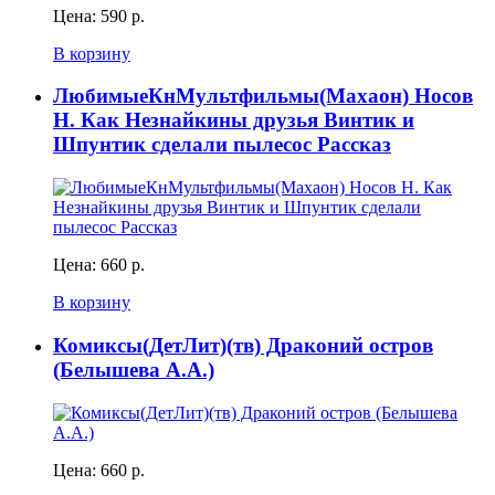
Цена:
590 р.
В корзину
ЛюбимыеКнМультфильмы(Махаон) Носов
Н. Как Незнайкины друзья Винтик и
Шпунтик сделали пылесос Рассказ
Цена:
660 р.
В корзину
Комиксы(ДетЛит)(тв) Драконий остров
(Белышева А.А.)
Цена:
660 р.