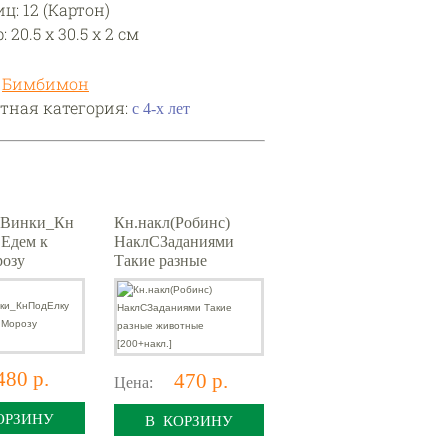
ц: 12 (Картон)
 20.5 х 30.5 х 2 см
:
Бимбимон
тная категория:
с 4-х лет
Винки_Кн
Кн.накл(Робинс)
Едем к
НаклСЗаданиями
розу
Такие разные
бух
животные
[200+накл.]
480 р.
470 р.
Цена:
ОРЗИНУ
В КОРЗИНУ