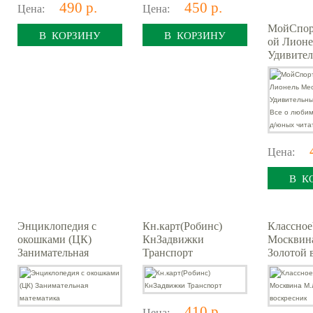
490 р.
450 р.
Цена:
Цена:
МойСпор
В КОРЗИНУ
В КОРЗИНУ
ой Лионе
Удивител
успеху В
любимом
д/юных ч
Цена:
В К
Энциклопедия с
Кн.карт(Робинс)
Классное
окошками (ЦК)
КнЗадвижки
Москвин
Занимательная
Транспорт
Золотой 
математика
410 р.
Цена: