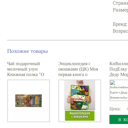
Страни
Размер:
Бренд
Возрас
Похожие товары
Чай подарочный
Энциклопедия с
КнВилли
молочный улун
окошками (ЦК) Моя
ПодЕлку 
Книжная полка "О
первая книга о
Деду Мо
дружбе"
насекомых
Виммель
Цена:
В К