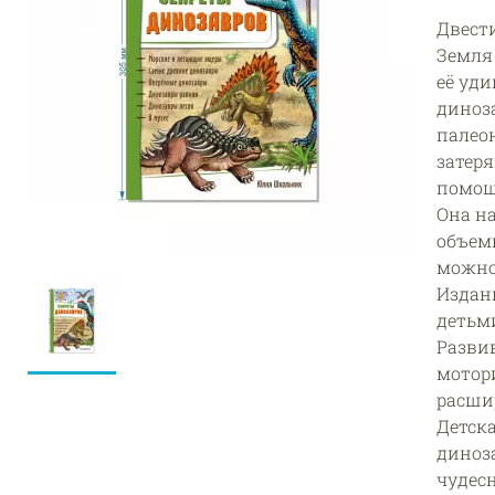
Двест
Земля
её уди
диноз
палео
затер
помощ
Она н
объем
можно 
Издан
детьми
Разви
мотори
расши
Детск
диноз
чудес