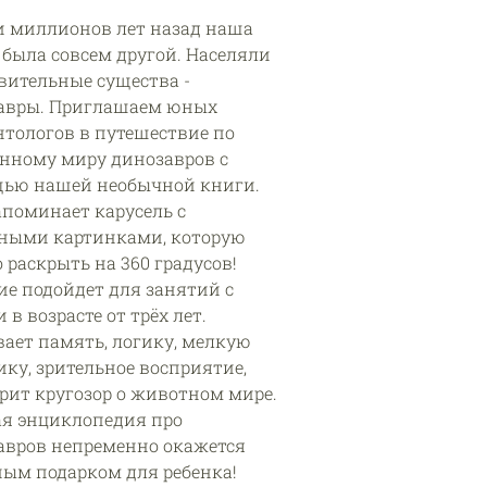
и миллионов лет назад наша
 была совсем другой. Населяли
вительные существа -
авры. Приглашаем юных
нтологов в путешествие по
янному миру динозавров с
ью нашей необычной книги.
апоминает карусель с
ными картинками, которую
раскрыть на 360 градусов!
ие подойдет для занятий с
 в возрасте от трёх лет.
вает память, логику, мелкую
ку, зрительное восприятие,
рит кругозор о животном мире.
ая энциклопедия про
авров непременно окажется
ным подарком для ребенка!