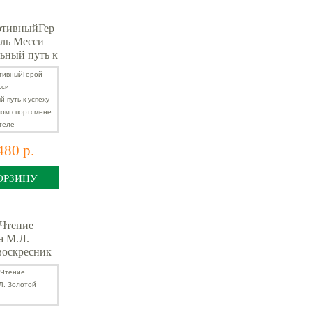
тивныйГер
ль Месси
ьный путь к
се о
 спортсмене
итателе
480 р.
ОРЗИНУ
Чтение
а М.Л.
воскресник