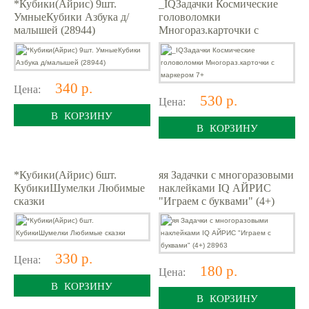
*Кубики(Айрис) 9шт.
_IQЗадачки Космические
УмныеКубики Азбука д/
головоломки
малышей (28944)
Многораз.карточки с
маркером 7+
340 р.
Цена:
530 р.
Цена:
В КОРЗИНУ
В КОРЗИНУ
*Кубики(Айрис) 6шт.
яя Задачки с многоразовыми
КубикиШумелки Любимые
наклейками IQ АЙРИС
сказки
"Играем с буквами" (4+)
28963
330 р.
Цена:
180 р.
Цена:
В КОРЗИНУ
В КОРЗИНУ