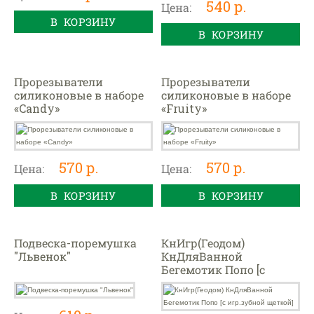
540 р.
Цена:
В КОРЗИНУ
В КОРЗИНУ
Прорезыватели
Прорезыватели
силиконовые в наборе
силиконовые в наборе
«Candy»
«Fruity»
570 р.
570 р.
Цена:
Цена:
В КОРЗИНУ
В КОРЗИНУ
Подвеска-поремушка
КнИгр(Геодом)
"Львенок"
КнДляВанной
Бегемотик Попо [с
игр.зубной щеткой]