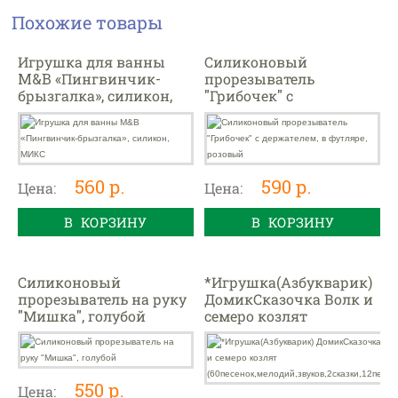
Похожие товары
Игрушка для ванны
Силиконовый
M&B «Пингвинчик-
прорезыватель
брызгалка», силикон,
"Грибочек" с
МИКС
держателем, в футляре,
розовый
560 р.
590 р.
Цена:
Цена:
В КОРЗИНУ
В КОРЗИНУ
Силиконовый
*Игрушка(Азбукварик)
прорезыватель на руку
ДомикСказочка Волк и
"Мишка", голубой
семеро козлят
(60песенок,мелодий,зву
ков,2сказки,12песенок-
550 р.
Цена: